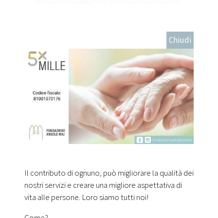
tincidunt orci augue id nibh. Phasellus facilisis
fringilla efficitur. Aenean egestas turpis id nibh
tincidunt commodo. Ut quis suscipit lectus,
eu tempor nibh. Vestibulum ante ipsum primis
Chiudi
in faucibus orci luctus et ultrices posuere
cubilia Curae; Etiam in lectus dapibus, aliquet
massa eu, cursus turpis.
Il contributo di ognuno, può migliorare la qualità dei
nostri servizi e creare una migliore aspettativa di
vita alle persone. Loro siamo tutti noi!
Richiedi informazioni
Come?