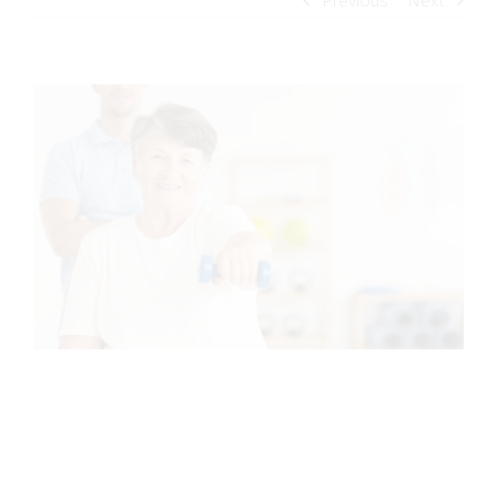
Previous
Next
View
Larger
Image