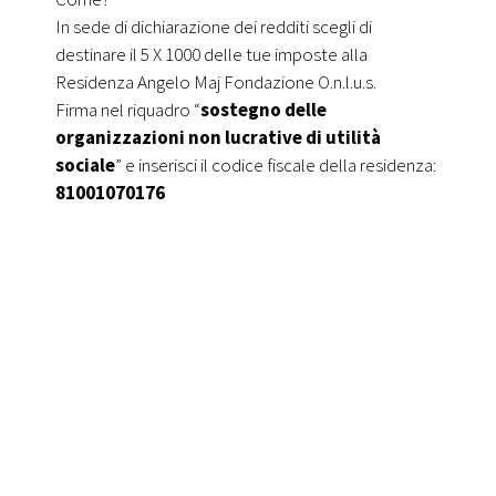
In sede di dichiarazione dei redditi scegli di
Sed ut perspiciatis unde omnis iste
destinare il 5 X 1000 delle tue imposte alla
Residenza Angelo Maj Fondazione O.n.l.u.s.
natus error sit voluptatem
Firma nel riquadro “
sostegno delle
organizzazioni non lucrative di utilità
accusantium doloremque laudantium,
sociale
” e inserisci il codice fiscale della residenza:
totam rem aperiam.
81001070176
CONTATTACI