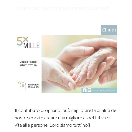
Ogni nucleo comprende camere con due posti
letto e bagno privato; le camere sono
attrezzate con TV color, telefono e lo spazio
Chiudi
per accogliere gli eventuali oggetti personali che
i singoli ospiti portano con sé. Ogni camera
gode di una gradevole vista panoramica. I servizi
generali dispongono di sale da pranzo ad ogni
piano, soggiorni in ogni nucleo per ospitare i
visitatori, sale polifunzionali per animazione,
palestra e chiesa per il servizio religioso.
Il contributo di ognuno, può migliorare la qualità dei
nostri servizi e creare una migliore aspettativa di
vita alle persone. Loro siamo tutti noi!