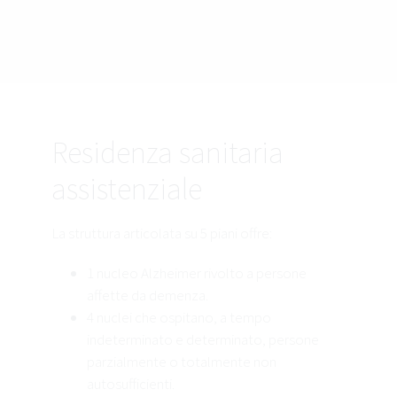
Residenza sanitaria
assistenziale
La struttura articolata su 5 piani offre:
1 nucleo Alzheimer rivolto a persone
affette da demenza.
4 nuclei che ospitano, a tempo
indeterminato e determinato, persone
parzialmente o totalmente non
autosufficienti.