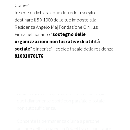
Come?
In sede di dichiarazione dei redditi scegli di
destinare il 5 X 1000 delle tue imposte alla
Residenza Angelo Maj Fondazione O.n.l.u.s.
Firma nel riquadro “
sostegno delle
organizzazioni non lucrative di utilità
sociale
” e inserisci il codice fiscale della residenza:
81001070176
Centro Diurno Integrato
Nella struttura è operante il CDI che accoglie
quotidianamente ospiti con parziale o totale
non autosufficienza.
Consente la permanenza diurna a persone
anziane della zona ed ha l’obiettivo di migliorare