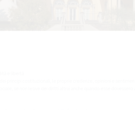
ità e libertà
ei principi costituzionali, le proprie credenze, opinioni e sentimen
ociale, se non lesive dei diritti altrui anche quando esse dovesser
glio garantisce il recupero della funzione lesa
rie attitudini personali, la propria originalità e creatività