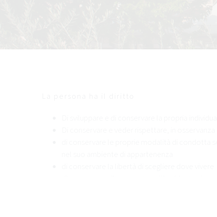
La persona ha il diritto
Di sviluppare e di conservare la propria individual
Di conservare e veder rispettare, in osservanza d
di conservare le proprie modalità di condotta s
nel suo ambiente di appartenenza
di conservare la libertà di scegliere dove vivere
di essere accudita e curate nell’ambiente che me
di vivere con che desidera
di avere una vita di relazione
di essere messa in condizione di esprimere le prop