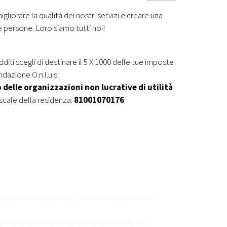
gliorare la qualità dei nostri servizi e creare una
ta parziale o totale della propria autonomia ed
le persone. Loro siamo tutti noi!
dditi scegli di destinare il 5 X 1000 delle tue imposte
dazione O.n.l.u.s.
guati con riferimento a tutti i parametri della sua
delle organizzazioni non lucrative di utilità
fiscale della residenza:
81001070176
istici o in contrasto con la cultura dominante
ando di “correggerle” e di “deriderle” senza per
egno necessario nonché in caso assoluta impossibilità,
ero o il mantenimento della funzione lesa, fornendo
l diritto al ricovero in struttura ospedaliera o
esti ultimi e stimolando ogni possibilità di