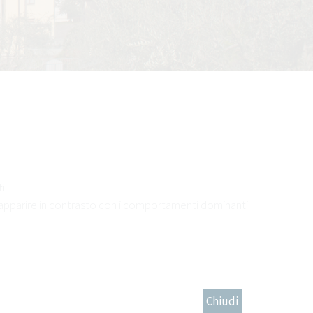
ti
o apparire in contrasto con i comportamenti dominanti
Chiudi