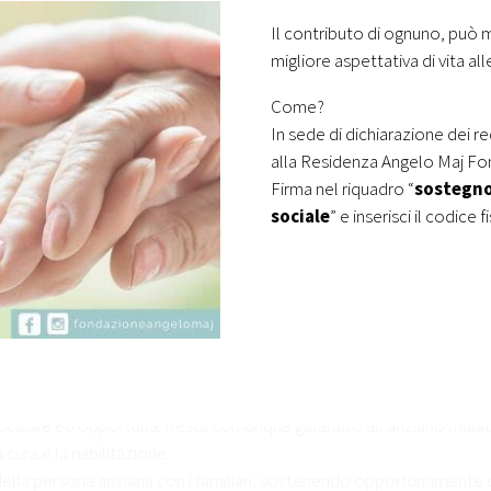
a fisica e/o morale
Il contributo di ognuno, può mi
ervare la propria dignità e il proprio valore anche in casi di perdi
migliore aspettativa di vita al
Come?
In sede di dichiarazione dei re
alla Residenza Angelo Maj Fon
ana, riconoscendone i bisogni e realizzando gli interventi ad essi ade
Firma nel riquadro “
sostegno 
della sua età anagrafica
sociale
” e inserisci il codice 
elle persone anziane, anche quando essi dovessero apparire anacron
o della storia della popolazione.
ona anziana compatibili con le regole della convivenza sociale, evit
ua migliore integrazione nella vita della comunità
ana di continuare a vivere nel proprio domicilio, garantendo il sost
conservare alcuni aspetti dell’ambiente di vita abbandonato.
ile a domicilio, se questo è l’ambiente che meglio stimola il recup
aticabile ed opportuna. Resta comunque garantito all’anziano malato i
 cura e la riabilitazione
 della persona anziana con i familiari, sostenendo opportunamente qu