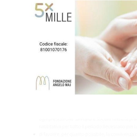
di essere salvaguardata da ogni forma di violenz
di essere messa in condizione di godere e di cons
autosufficienza
La società e le istituzioni hanno il dovere
di rispettare l’individualità di ogni persona anzi
qualità di vita e non in funzione esclusivamente 
di rispettare credenze, opinioni e sentimenti d
impegnandosi a coglierne il significato nel cors
di rispettare le modalità di condotta della pers
questo venire meno all’obbligo di aiuto per la s
di rispettare la libera scelta della persona anzi
le condizioni di accoglienza che permettano di 
di accudire e curare l’anziano fin dove è possib
ogni prestazione sanitaria e sociale ritenuta pr
riabilitativa per tutto il periodo necessario per la
di favorire, per quanto possibile, la convivenza